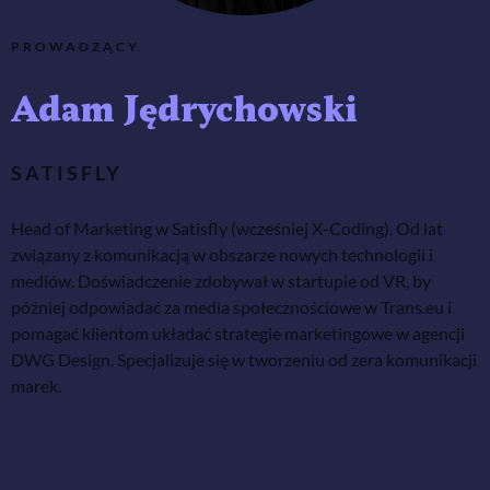
PROWADZĄCY
Adam Jędrychowski
SATISFLY
Head of Marketing w Satisfly (wcześniej X-Coding). Od lat 
związany z komunikacją w obszarze nowych technologii i 
mediów. Doświadczenie zdobywał w startupie od VR, by 
później odpowiadać za media społecznościowe w Trans.eu i 
pomagać klientom układać strategie marketingowe w agencji 
DWG Design. Specjalizuje się w tworzeniu od zera komunikacji 
marek.