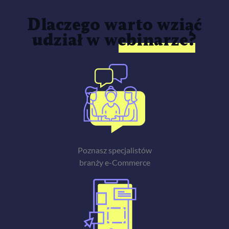
Dlaczego warto wziąć
udział w webinarze?
Poznasz specjalistów
branży e-Commerce