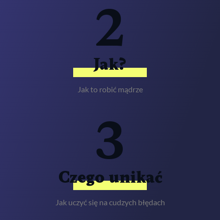
2
Jak?
Jak to robić mądrze
3
Czego unikać
Jak uczyć się na cudzych błędach