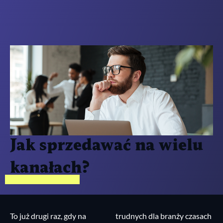
Jak sprzedawać na wielu
kanałach?
To już drugi raz, gdy na
trudnych dla branży czasach