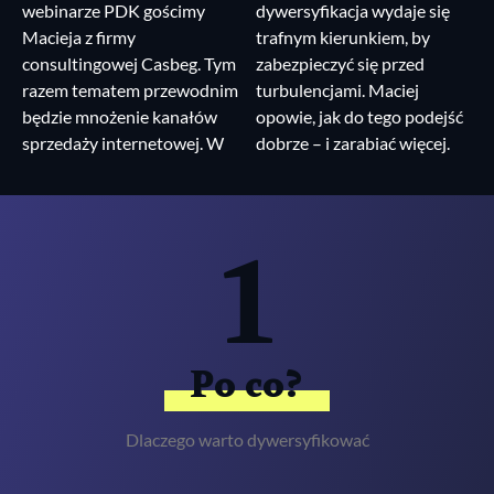
webinarze PDK gościmy
dywersyfikacja wydaje się
Macieja z firmy
trafnym kierunkiem, by
consultingowej Casbeg. Tym
zabezpieczyć się przed
razem tematem przewodnim
turbulencjami. Maciej
będzie mnożenie kanałów
opowie, jak do tego podejść
sprzedaży internetowej. W
dobrze – i zarabiać więcej.
1
Po co?
Dlaczego warto dywersyfikować